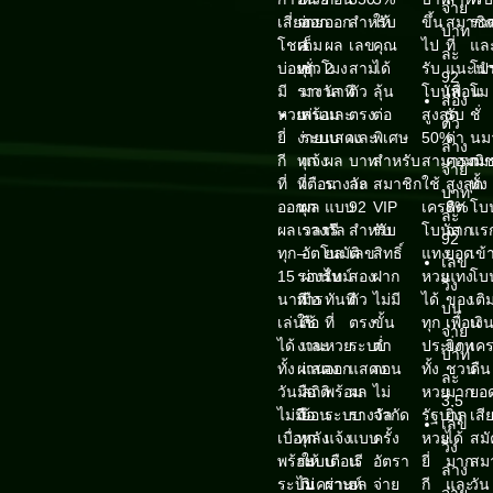
จ่าย
เสี่ยง
จ่าย
ออก
ออก
สำหรับ
ให้
ขึ้น
สมาชิ
รวด
บาท
โชค
เต็ม
1
ผล
เลข
คุณ
ไป
ที่
แล
ละ
บ่อยๆ
ทุก
ชั่วโมง
2
สาม
ได้
รับ
แนะน
โป
92
มี
รางวัล
มา
นาที
ตัว
ลุ้น
โบนัส
เพื่อน
โม
สอง
หวย
เล่น
พร้อม
และ
ตรง
ต่อ
สูงสุด
รับ
ชั่
ตัว
ยี่
ง่าย
ระบบ
แสดง
และ
พิเศษ
50%
ค่า
นม
ล่าง
กี
ทุก
แจ้ง
ผล
บาท
สำหรับ
สามารถ
คอมมิช
กม
จ่าย
ที่
ที่
เตือน
รางวัล
ละ
สมาชิก
ใช้
สูงสุด
ทั้ง
บาท
ออก
ทุก
ผล
แบบ
92
VIP
เครดิต
8%
โบ
ละ
ผล
เวลา
รางวัล
เรี
สำหรับ
รับ
โบนัส
จาก
แร
92
ทุก
–
อัตโนมัติ
ยล
เลข
สิทธิ์
แทง
ยอด
เข้
เลข
15
รองรับ
ผ่าน
ไทม์
สอง
ฝาก
หวย
แทง
โบ
วิ่ง
นาที
การ
มือ
ทันที
ตัว
ไม่มี
ได้
ของ
เติ
บน
เล่น
ใช้
ถือ
ที่
ตรง
ขั้น
ทุก
เพื่อน
เงิ
จ่าย
ได้
งาน
และ
หวย
ระบบ
ต่ำ
ประเภท
ยิ่ง
เคร
บาท
ทั้ง
ผ่าน
แสดง
ออก
แสดง
ถอน
ทั้ง
ชวน
คืน
ละ
วัน
มือ
สถิติ
พร้อม
ผล
ไม่
หวย
มาก
ยอ
3.5
ไม่มี
ถือ
ย้อน
ระบบ
รางวัล
จำกัด
รัฐบาล
ยิ่ง
เสี
เลข
เบื่อ
ทุก
หลัง
แจ้ง
แบบ
ครั้ง
หวย
ได้
สมั
วิ่ง
พร้อม
ระบบ
ให้
เตือน
เรี
อัตรา
ยี่
มาก
สม
ล่าง
ระบบ
ไม่
วิเคราะห์
ผ่าน
ยล
จ่าย
กี
และ
วัน