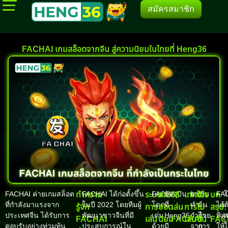
สมัครสมาชิก
FACHAI เกมสล็อตจากจีน สู่ความนิยมในไทยที่ Heng36
FACHAI ค่ายเกมสล็อต
FACHAI ได้ก่อตั้งขึ้น
FACHAI
ปัจจุบัน
การ
เริ่ม
FA
โ
ทำความ
ระบบ
เกม
วิธี
เทคนิค
โปร
บท
ที่กำลังมาแรงจาก
ในปี 2022 โดยทีมผู้
โดด
ที่
ทำ
ต้น
ได้
ต
รู้จัก
การ
ยอด
เล่น
การ
โม
สรุป:
ประเทศจีน ได้รับการ
พัฒนาชาวจีนที่มี
เด่น
Heng36
กำไร
ด้วย
พิสู
ส
FACHAI
เล่น
นิยม
FACHAI
เล่น
ชั่น
FAC
ตอบรับอย่างท่วมท้น
ประสบการณ์ใน
ด้วย
มี
จาก
การ
ให้
ใ