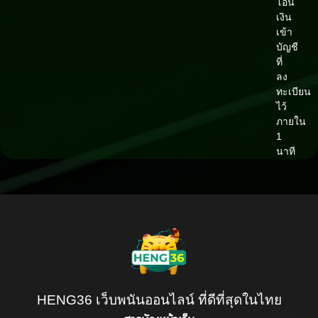
โอน
เงิน
เข้า
บัญชี
ที่
ลง
ทะเบียน
ไว้
ภายใน
1
นาที
HENG36 เว็บพนันออนไลน์ ที่ดีที่สุดในไทย