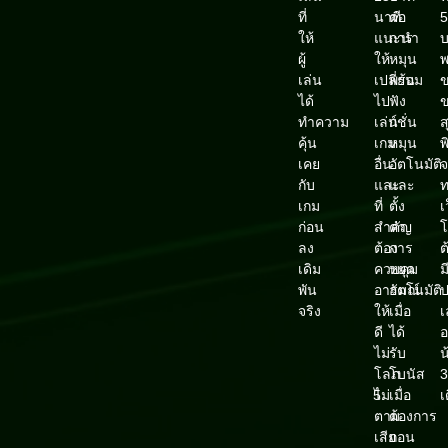
ที่
นาที
ต่อ
5
ให้
แนะนำ
การ
ผู้
ให้
หมุน
พ
เล่น
เปลี่ยน
พร้อม
ได้
ไป
ฟัง
ข
ทำความ
เล่น
ก์ชั่น
ส
คุ้น
เกม
หมุน
พ
เคย
อื่น
อัตโนมัติ
จ
กับ
และ
และ
ท
เกม
ที่
ตั้ง
เ
ก่อน
สำคัญ
ค่า
ลง
ต้อง
การ
ต
เดิม
ควบคุม
หยุด
ม
พัน
อารมณ์
อัตโนมัติ
ป
จริง
ให้
เมื่อ
เ
ดี
ได้
อ
ไม่
รับ
น
โลภ
โบนัส
3
ไม่
เมื่อ
เ
ตาม
ต้องการ
เสีย
ถอน