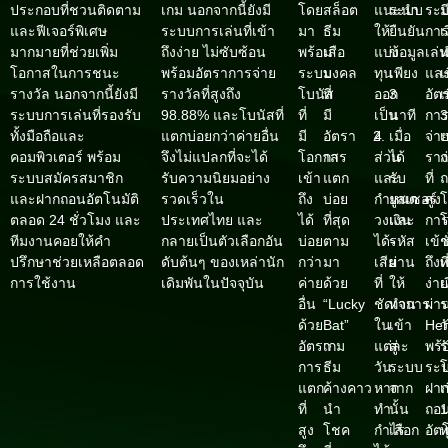
ประกอบที่ชวนติดตาม
เกม นอกจากนี้ยังมี
โดย
สล็อต
แนะนำ
ระบบ
ระ
ม
และฟีเจอร์พิเศษ
ระบบการเล่นที่เข้า
มา
ธีม
ให้
ยืนยัน
กา
เ
มากมายที่ช่วยเพิ่ม
ถึงง่าย ไม่ซับซ้อน
พร้อม
เสือ
แบ่ง
ข้อมูล
เล่
โอกาสในการชนะ
พร้อมอัตราการจ่าย
ระบบ
มงคล
ทุน
เพียง
แล
เ
รางวัล นอกจากนี้ยังมี
รางวัลที่สูงถึง
โบนัส
ที่
ออก
3
อัต
เ
ระบบการเล่นที่รองรับ
98.88% และโบนัสที่
ที่
มี
เป็น
นาที
กา
3
ทั้งมือถือและ
แตกบ่อยกว่าค่ายอื่น
มี
อัตรา
4
เมื่อ
จ่า
เ
คอมพิวเตอร์ พร้อม
จึงไม่แปลกที่จะได้
โอกาส
การ
ส่วน
ได้
ราง
ก
ระบบสมัครสมาชิก
รับความนิยมอย่าง
เข้า
แตก
และ
รับ
ที่
และฝากถอนอัตโนมัติ
รวดเร็วใน
ถึง
บ่อย
กำหนด
ยูสเซอร์
สูง
ตลอด 24 ชั่วโมง และ
ประเทศไทย และ
ได้
ที่สุด
วงเงิน
และ
กา
ทีมงานคอยให้คำ
กลายเป็นตัวเลือกอัน
บ่อย
ตาม
ได้-
รหัส
เข้
ช
ปรึกษาช่วยเหลือตลอด
ดับต้นๆ ของเหล่านัก
กว่า
มา
เสีย
ผ่าน
ถึงที
เ
การใช้งาน
เดิมพันในปัจจุบัน
ค่าย
ด้วย
ที่
ให้
ง่า
เ
อื่น
“Lucky
ชัดเจน
ทำการ
ผ่า
ร
ด้วย
Bat”
ใน
เข้า
He
ว
อัตรา
เกม
แต่ละ
สู่
พร้
ร
การ
ธีม
วัน
ระบบ
ระ
โ
แตก
ค้างคาว
หาก
จาก
ฝาก
เ
ที่
นำ
ทำ
นั้น
ถอ
สูง
โชค
กำไร
เลือก
อัต
ท