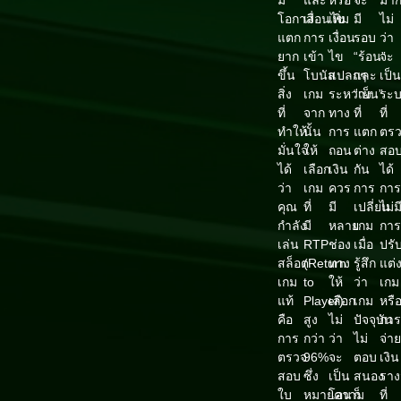
มี
และ
หรือ
จะ
มา
โอกาส
เงื่อนไข
เพิ่ม
มี
ไม่
แตก
การ
เงื่อน
รอบ
ว่า
ยาก
เข้า
ไข
“ร้อน”
จะ
ขึ้น
โบนัส
แปลกๆ
และ
เป็น
สิ่ง
เกม
ระหว่าง
“เย็น”
ระ
ที่
จาก
ทาง
ที่
ที่
ทำให้
นั้น
การ
แตก
ตร
มั่นใจ
ให้
ถอน
ต่าง
สอ
ได้
เลือก
เงิน
กัน
ได้
ว่า
เกม
ควร
การ
การ
คุณ
ที่
มี
เปลี่ยน
ไม่ม
กำลัง
มี
หลาย
เกม
การ
เล่น
RTP
ช่อง
เมื่อ
ปรั
สล็อต
(Return
ทาง
รู้สึก
แต่
เกม
to
ให้
ว่า
เกม
แท้
Player)
เลือก
เกม
หรื
คือ
สูง
ไม่
ปัจจุบัน
การ
การ
กว่า
ว่า
ไม่
จ่าย
ตรวจ
96%
จะ
ตอบ
เงิน
สอบ
ซึ่ง
เป็น
สนอง
ราง
ใบ
หมายความ
โอน
ก็
ที่