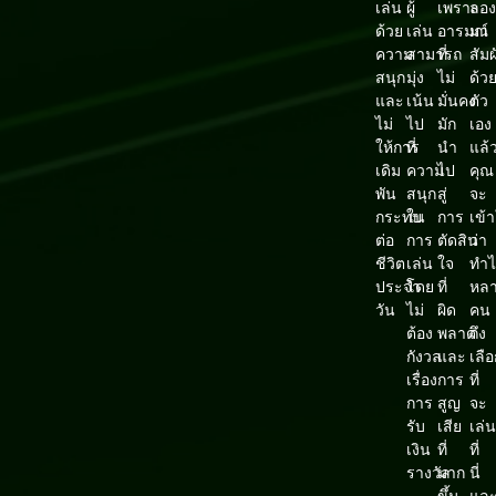
เล่น
ผู้
เพราะ
ลอง
ด้วย
เล่น
อารมณ์
มา
ความ
สามารถ
ที่
สัมผ
สนุก
มุ่ง
ไม่
ด้ว
และ
เน้น
มั่นคง
ตัว
ไม่
ไป
มัก
เอง
ให้การ
ที่
นำ
แล้
เดิม
ความ
ไป
คุณ
พัน
สนุก
สู่
จะ
กระทบ
ใน
การ
เข้
ต่อ
การ
ตัดสิน
ว่า
ชีวิต
เล่น
ใจ
ทำ
ประจำ
โดย
ที่
หล
วัน
ไม่
ผิด
คน
ต้อง
พลาด
ถึง
กังวล
และ
เลือ
เรื่อง
การ
ที่
การ
สูญ
จะ
รับ
เสีย
เล่น
เงิน
ที่
ที่
รางวัล
มาก
นี่