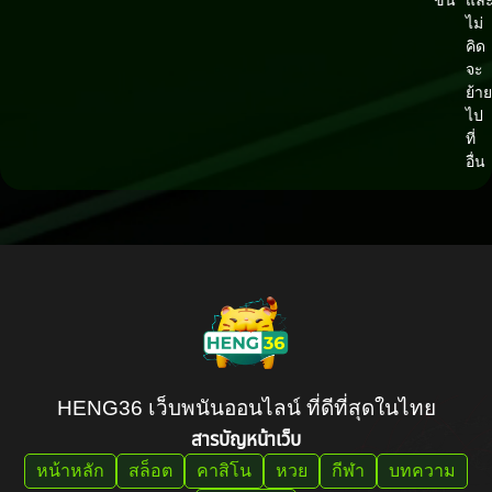
ขึ้น
แล
ไม่
คิด
จะ
ย้าย
ไป
ที่
อื่น
HENG36 เว็บพนันออนไลน์ ที่ดีที่สุดในไทย
สารบัญหน้าเว็บ
หน้าหลัก
สล็อต
คาสิโน
หวย
กีฬา
บทความ