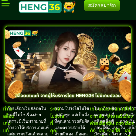
สมัครสมาชิก
การเลือกเว็บสล็อตใน
ความโปร่งใสไม่ใช่
ใน
การ
สิ่ง
การ
การ
ทำไม
ระบบ
เกม
เคล็ด
ระบบ
เทคนิค
ทำไม
ยุคนี้ไม่ใช่เรื่องง่าย
แค่คำพูด แต่เป็นสิ่ง
ตลาด
เล่น
ที่
เสริม
เลือ
สล็อต
โปร่งใส
จาก
ลับ
จ่าย
เสริม
ต้อง
เพราะมีเว็บมากมายที่
ที่คุณสามารถสัมผัส
สล็อต
สล็อต
ผู้
ดวง
เว็บ
เกม
ที่
ค่าย
เลือก
เงิน
ดวง
เลือก
อ้างว่าให้บริการเกมแท้
และตรวจสอบได้
ออนไลน์
ให้
เล่น
ใน
สล็
แท้
คุณ
ดัง
เล่น
รางวัล
ให้
เล่น
แต่ความจริงแล้วหลาย
ด้วยตัวเอง เมื่อคุณ
ปัจจุบัน
คุ้ม
กังวล
การ
ที่