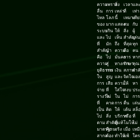
ความ
เพราะ
สิ่ง
เวลา
แล
ลื่น
การ
เหล่า
ที่
เท่า
ไหล
โลภ
นี้
เหมาะ
เที
ของ
มาก
แสดง
สม
กับ
ระบบ
เกิน
ให้
สิ่ง
ผู้
และ
ไป
เห็น
สำคัญ
เล่น
ที่
มัก
ถึง
ที่สุด
ทุก
สำคัญ
นำ
ความ
คือ
คน
คือ
ไป
มั่นคง
การ
หา
ความ
สู่
ทางการ
รักษา
คุณ
ยุติธรรม
การ
เงิน
สภาพ
กำล
ใน
สูญ
และ
จิตใจ
มอง
การ
เสีย
ความ
ให้
หา
จ่าย
ที่
ใส่ใจ
สงบ
ประ
รางวัล
ไม่
ใน
ไม่
การ
ที่
คาด
การ
ตื่น
เล่น
เป็น
คิด
ให้
เต้น
สล็
ไป
สิ่ง
บริการ
หรือ
ที่
ตาม
สำคัญ
ที่แท้
โมโห
ไม่
มาตรฐาน
คือ
จริง
เมื่อ
เหม
สากล
ต้อง
ทำให้
แพ้
ใคร